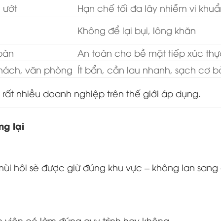
n ướt
Hạn chế tối đa lây nhiễm vi khuẩ
Không để lại bụi, lông khăn
 bàn
An toàn cho bề mặt tiếp xúc th
hách, văn phòng
Ít bẩn, cần lau nhanh, sạch cơ b
rất nhiều doanh nghiệp trên thế giới áp dụng.
ng lại
, mùi hôi sẽ được giữ đúng khu vực – không lan san
n viên có làm đúng quy trình hay không.