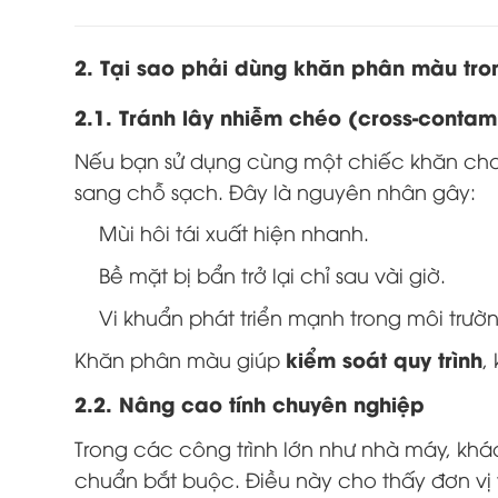
2. Tại sao phải dùng khăn phân màu tro
2.1. Tránh lây nhiễm chéo (cross-contam
Nếu bạn sử dụng cùng một chiếc khăn cho t
sang chỗ sạch. Đây là nguyên nhân gây:
Mùi hôi tái xuất hiện nhanh.
Bề mặt bị bẩn trở lại chỉ sau vài giờ.
Vi khuẩn phát triển mạnh trong môi trườ
kiểm soát quy trình
Khăn phân màu giúp
,
2.2. Nâng cao tính chuyên nghiệp
Trong các công trình lớn như nhà máy, kh
chuẩn bắt buộc. Điều này cho thấy đơn vị 