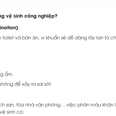
ng vệ sinh công nghiệp?
ination)
oilet và bàn ăn, vi khuẩn sẽ dễ dàng lây lan từ c
ng ẩm.
 không để xảy ra sai sót.
ách sạn, tòa nhà văn phòng… việc phân màu khăn l
vệ sinh có: