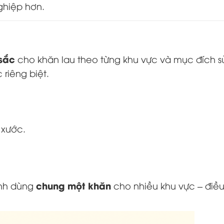
ghiệp hơn.
sắc
cho khăn lau theo từng khu vực và mục đích s
riêng biệt.
 xước.
chung một khăn
ánh dùng
cho nhiều khu vực – điề