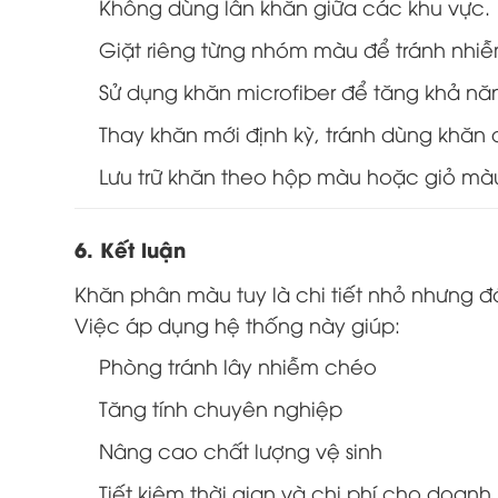
Không dùng lẫn khăn giữa các khu vực.
Giặt riêng từng nhóm màu để tránh nhiễ
Sử dụng khăn microfiber để tăng khả năn
Thay khăn mới định kỳ, tránh dùng khăn 
Lưu trữ khăn theo hộp màu hoặc giỏ mà
6. Kết luận
Khăn phân màu tuy là chi tiết nhỏ nhưng đ
Việc áp dụng hệ thống này giúp:
Phòng tránh lây nhiễm chéo
Tăng tính chuyên nghiệp
Nâng cao chất lượng vệ sinh
Tiết kiệm thời gian và chi phí cho doanh