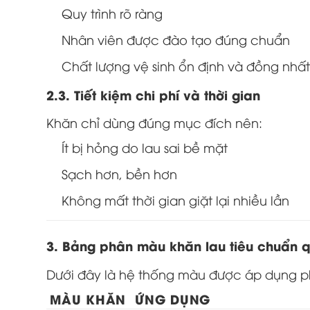
Quy trình rõ ràng
Nhân viên được đào tạo đúng chuẩn
Chất lượng vệ sinh ổn định và đồng nhất
2.3. Tiết kiệm chi phí và thời gian
Khăn chỉ dùng đúng mục đích nên:
Ít bị hỏng do lau sai bề mặt
Sạch hơn, bền hơn
Không mất thời gian giặt lại nhiều lần
3. Bảng phân màu khăn lau tiêu chuẩn q
Dưới đây là hệ thống màu được áp dụng ph
MÀU KHĂN
ỨNG DỤNG