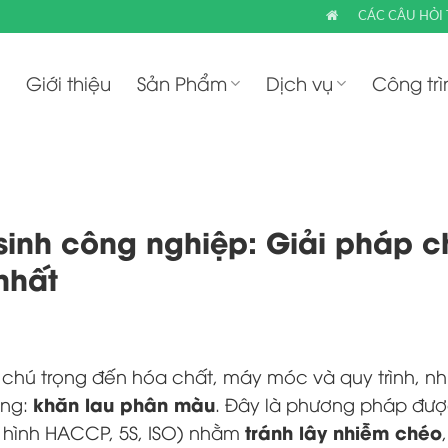
CÁC CÂU HỎI
Giới thiệu
Sản Phẩm
Dịch vụ
Công trì
sinh công nghiệp: Giải pháp 
nhất
 chú trọng đến hóa chất, máy móc và quy trình, nh
khăn lau phân màu
ọng:
. Đây là phương pháp đư
tránh lây nhiễm chéo
ô hình HACCP, 5S, ISO) nhằm