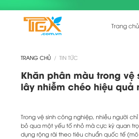
Skip
to
content
Trang chủ
TRANG CHỦ
/
TIN TỨC
Khăn phân màu trong vệ 
lây nhiễm chéo hiệu quả 
Trong vệ sinh công nghiệp, nhiều người chỉ
bỏ qua một yếu tố nhỏ mà cực kỳ quan tr
dụng rộng rãi theo tiêu chuẩn quốc tế (m