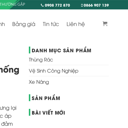
0908 772 870
0866 907 139
 THƯỜNG GẶP
nh
Bảng giá
Tin tức
Liên hệ
DANH MỤC SẢN PHẨM
Thùng Rác
chống
Vệ Sinh Công Nghiệp
Xe Nâng
SẢN PHẨM
ưng lại
BÀI VIẾT MỚI
ợc áp
, đảm