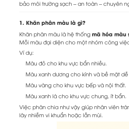
bảo môi trường sạch – an toàn – chuyên n
1. Khăn phân màu là gì?
mã hóa màu 
Khăn phân màu là hệ thống
Mỗi màu đại diện cho một nhóm công việc 
Ví dụ:
Màu đỏ cho khu vực bẩn nhiều.
Màu xanh dương cho kính và bề mặt dễ
Màu vàng cho khu vực bếp và nội thất.
Màu xanh lá cho khu vực chung, ít bẩn.
Việc phân chia như vậy giúp nhân viên tr
lây nhiễm vi khuẩn hoặc lẫn mùi.