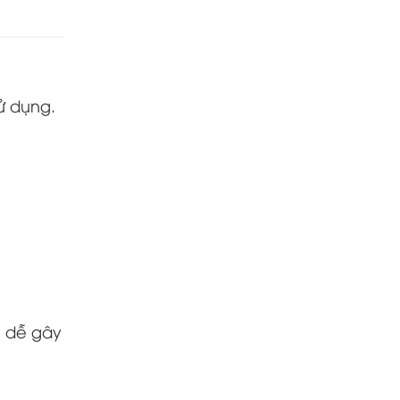
ử dụng.
u dễ gây