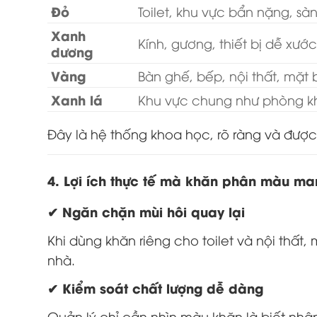
Đỏ
Toilet, khu vực bẩn nặng, sà
Xanh
Kính, gương, thiết bị dễ xước
dương
Vàng
Bàn ghế, bếp, nội thất, mặt
Xanh lá
Khu vực chung như phòng k
Đây là hệ thống khoa học, rõ ràng và được 
4. Lợi ích thực tế mà khăn phân màu ma
✔ Ngăn chặn mùi hôi quay lại
Khi dùng khăn riêng cho toilet và nội thất
nhà.
✔ Kiểm soát chất lượng dễ dàng
Quản lý chỉ cần nhìn màu khăn là biết nhâ