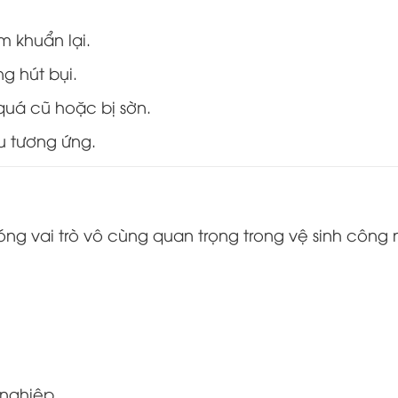
m khuẩn lại.
g hút bụi.
quá cũ hoặc bị sờn.
u tương ứng.
óng vai trò vô cùng quan trọng trong vệ sinh công 
 nghiệp