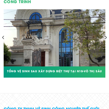
CÔNG TRÌNH
TỔNG VỆ SINH SAU XÂY DỰNG BIỆT THỰ TẠI N10-VÕ THỊ SÁU
CÔNG TY TNHH VỆ SINH CÔNG NGHIỆP THẾ GIỚI