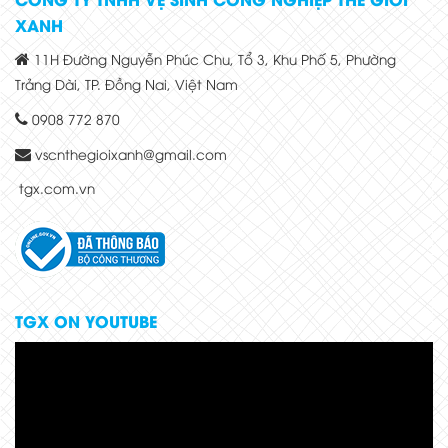
XANH
11H Đường Nguyễn Phúc Chu, Tổ 3, Khu Phố 5, Phường
Trảng Dài, TP. Đồng Nai, Việt Nam
0908 772 870
vscnthegioixanh@gmail.com
tgx.com.vn
TGX ON YOUTUBE