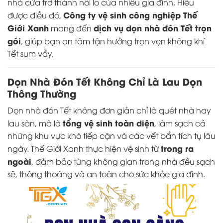
nhà cửa trở thành nỗi lo của nhiều gia đình. Hiểu
Công ty vệ sinh công nghiệp Thế
được điều đó,
Giới Xanh
dịch vụ dọn nhà đón Tết trọn
mang đến
gói
, giúp bạn an tâm tận hưởng trọn vẹn không khí
Tết sum vầy.
Dọn Nhà Đón Tết Không Chỉ Là Lau Dọn
Thông Thường
Dọn nhà đón Tết không đơn giản chỉ là quét nhà hay
tổng vệ sinh toàn diện
lau sàn, mà là
, làm sạch cả
những khu vực khó tiếp cận và các vết bẩn tích tụ lâu
trong ra
ngày. Thế Giới Xanh thực hiện vệ sinh từ
ngoài
, đảm bảo từng không gian trong nhà đều sạch
sẽ, thông thoáng và an toàn cho sức khỏe gia đình.