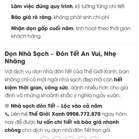
Làm việc đúng quy trình
, kỹ lưỡng từng chi tiết
Báo giá rõ ràng
, không phát sinh chi phí
Nhận dọn gấp cuối năm
, linh hoạt theo thời gian
khách hàng
Dọn Nhà Sạch – Đón Tết An Vui, Nhẹ
Nhàng
Với dịch vụ dọn nhà đón Tết của Thế Giới Xanh, bạn
tiết
không chỉ có một ngôi nhà sạch đẹp mà còn
kiệm thời gian, công sức
, dành nhiều hơn cho gia
đình và những khoảnh khắc ý nghĩa ngày xuân.
Nhà sạch đón Tết – Lộc vào cả năm
🌸
Thế Giới Xanh 0908.772.870
📞 Liên hệ
ngay hôm
tư vấn chi tiết và báo giá nhanh
nay để được
chóng
cho dịch vụ dọn nhà đón Tết trọn gói.