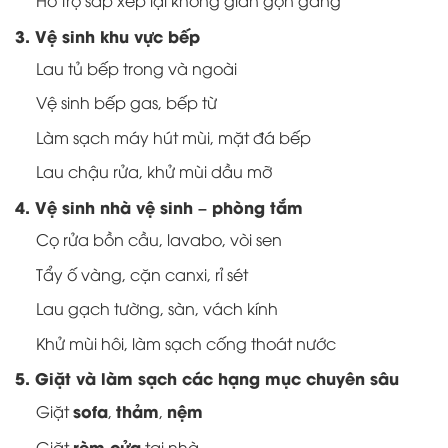
Hỗ trợ sắp xếp lại không gian gọn gàng
3. Vệ sinh khu vực bếp
Lau tủ bếp trong và ngoài
Vệ sinh bếp gas, bếp từ
Làm sạch máy hút mùi, mặt đá bếp
Lau chậu rửa, khử mùi dầu mỡ
4. Vệ sinh nhà vệ sinh – phòng tắm
Cọ rửa bồn cầu, lavabo, vòi sen
Tẩy ố vàng, cặn canxi, rỉ sét
Lau gạch tường, sàn, vách kính
Khử mùi hôi, làm sạch cống thoát nước
5. Giặt và làm sạch các hạng mục chuyên sâu
sofa
thảm
nệm
Giặt
,
,
rèm cửa
Giặt
tại nhà