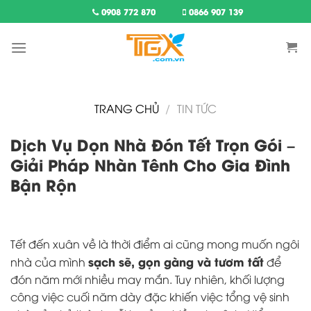
Skip
0908 772 870
0866 907 139
to
content
TRANG CHỦ
/
TIN TỨC
Dịch Vụ Dọn Nhà Đón Tết Trọn Gói –
Giải Pháp Nhàn Tênh Cho Gia Đình
Bận Rộn
Tết đến xuân về là thời điểm ai cũng mong muốn ngôi
sạch sẽ, gọn gàng và tươm tất
nhà của mình
để
đón năm mới nhiều may mắn. Tuy nhiên, khối lượng
công việc cuối năm dày đặc khiến việc tổng vệ sinh