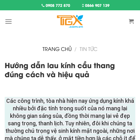
Skip
0908 772 870
0866 907 139
to
content
TRANG CHỦ
/
TIN TỨC
Hướng dẫn lau kính cầu thang
đúng cách và hiệu quả
Các công trình, tòa nhà hiện nay ứng dụng kính khá
nhiều bởi đặc tính trong suốt của nó mang lại
không gian sáng sủa, đồng thời mang lại vẻ đẹp
sang trọng, thanh lịch. Tuy nhiên, đôi khi chúng ta
thường chú trọng vệ sinh kính mặt ngoài, những nơi
mà chúng ta dễ thấy, ở mặt tiền hơn là các chỗ ít để