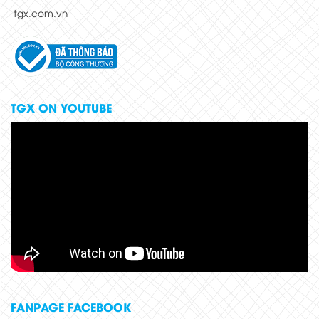
tgx.com.vn
TGX ON YOUTUBE
FANPAGE FACEBOOK