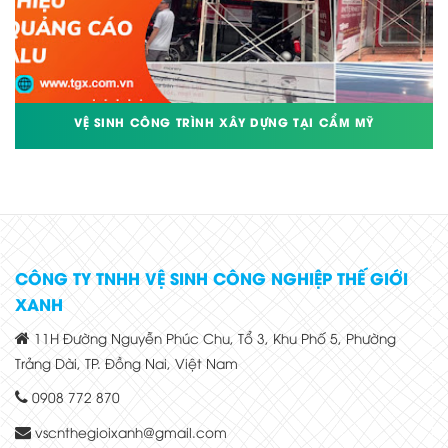
VỆ SINH CÔNG TRÌNH XÂY DỰNG TẠI CẨM MỸ
CÔNG TY TNHH VỆ SINH CÔNG NGHIỆP THẾ GIỚI
XANH
11H Đường Nguyễn Phúc Chu, Tổ 3, Khu Phố 5, Phường
Trảng Dài, TP. Đồng Nai, Việt Nam
0908 772 870
vscnthegioixanh@gmail.com