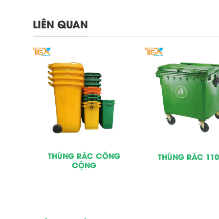
LIÊN QUAN
CHÂN
THÙNG RÁC CÔNG
THÙNG RÁC 1100
CỘNG