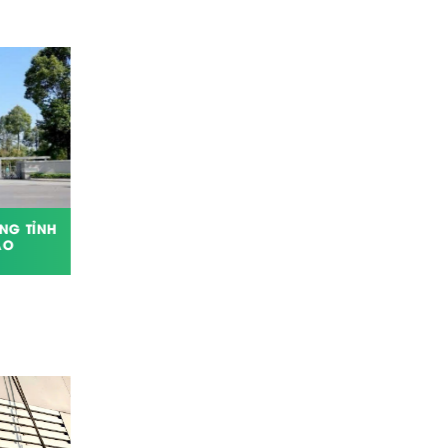
NG TỈNH
CÓ NÊN THAY MỚI TẤM LÀM MÁT
ẠO
COOLING PAD SAU THỜI GIAN SỬ
DỤNG