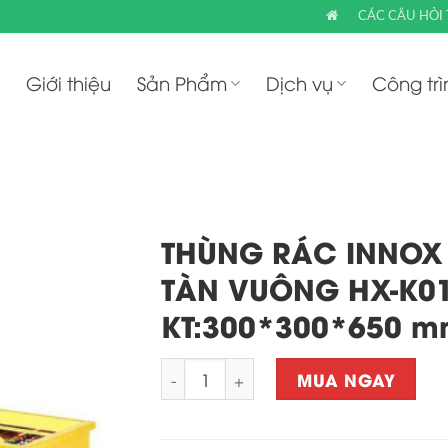
CÁC CÂU HỎI
Giới thiệu
Sản Phẩm
Dịch vụ
Công trì
THÙNG RÁC INNOX
TÀN VUÔNG HX-K0
KT:300*300*650 
Quantity
MUA NGAY