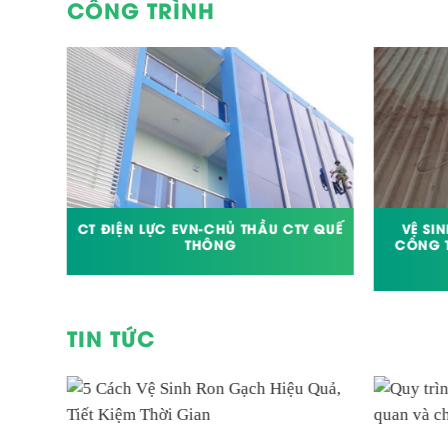
CÔNG TRÌNH
NHÀ
CT ĐIỆN LỰC EVN-CHỦ THẦU CTY QUẾ
VỆ SI
 IDC
THÔNG
CÔNG 
TIN TỨC