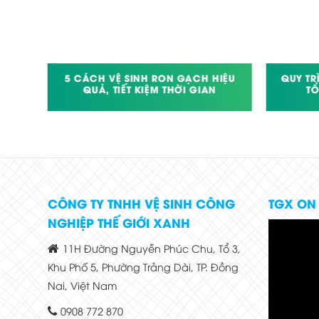
RONG
5 CÁCH VỆ SINH RON GẠCH HIỆU
QUY TR
TẠI
QUẢ, TIẾT KIỆM THỜI GIAN
TỔ
CÔNG TY TNHH VỆ SINH CÔNG
TGX ON
NGHIỆP THẾ GIỚI XANH
11H Đường Nguyễn Phúc Chu, Tổ 3,
Khu Phố 5, Phường Trảng Dài, TP. Đồng
Nai, Việt Nam
0908 772 870