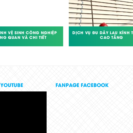
ÌNH VỆ SINH CÔNG NGHIỆP
DỊCH VỤ ĐU DÂY LAU KÍNH 
NG QUAN VÀ CHI TIẾT
CAO TẦNG
 YOUTUBE
FANPAGE FACEBOOK