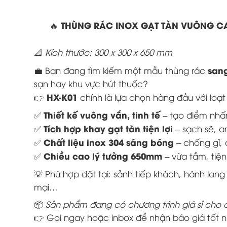
THÙNG RÁC INOX GẠT TÀN VUÔNG C
🔥
📐
Kích thước: 300 x 300 x 650 mm
sang
💼 Bạn đang tìm kiếm một mẫu thùng rác
sạn hay khu vực hút thuốc?
HX-K01
👉
chính là lựa chọn hàng đầu với loạt 
Thiết kế vuông vắn, tinh tế
✅
– tạo điểm nhấn
Tích hợp khay gạt tàn tiện lợi
✅
– sạch sẽ, a
Chất liệu inox 304 sáng bóng
✅
– chống gỉ, c
Chiều cao lý tưởng 650mm
✅
– vừa tầm, tiệ
💡 Phù hợp đặt tại: sảnh tiếp khách, hành la
mại…
📦
Sản phẩm đang có chương trình giá sỉ cho đơ
👉 Gọi ngay hoặc inbox để nhận báo giá tốt n