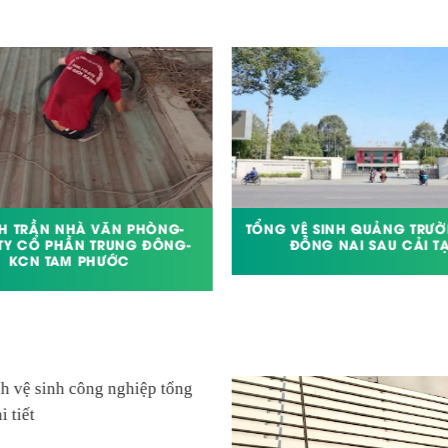
NH TRẦN NHÀ VĂN PHÒNG-
TỔNG VỆ SINH QUẢNG TRƯỜ
TY CỔ PHẦN TRUNG ĐÔNG-
ĐỒNG NAI SAU CẢI T
KCN TAM PHƯỚC