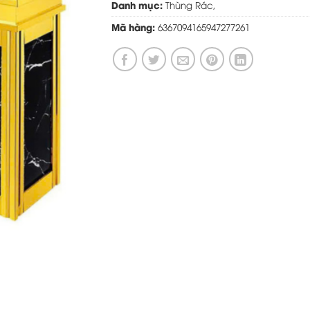
Danh mục:
Thùng Rác
,
Mã hàng:
6367094165947277261