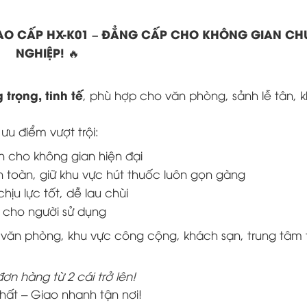
AO CẤP HX-K01 – ĐẲNG CẤP CHO KHÔNG GIAN CH
NGHIỆP!
🔥
 trọng, tinh tế
, phù hợp cho văn phòng, sảnh lễ tân, 
ưu điểm vượt trội:
 cho không gian hiện đại
n toàn, giữ khu vực hút thuốc luôn gọn gàng
hịu lực tốt, dễ lau chùi
n cho người sử dụng
ng văn phòng, khu vực công cộng, khách sạn, trung tâm
n hàng từ 2 cái trở lên!
hất – Giao nhanh tận nơi!