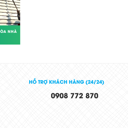
TÒA NHÀ
LÀM THẾ NÀO ĐỂ LÀM SẠCH VỮA
TRONG PHÒNG TẮM?
HỖ TRỢ KHÁCH HÀNG (24/24)
0908 772 870