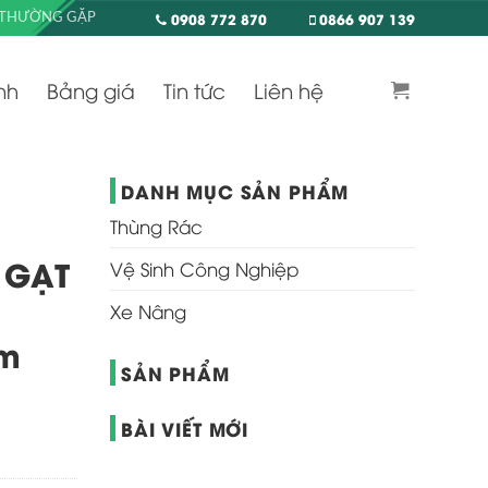
0908 772 870
0866 907 139
 THƯỜNG GẶP
nh
Bảng giá
Tin tức
Liên hệ
DANH MỤC SẢN PHẨM
Thùng Rác
 GẠT
Vệ Sinh Công Nghiệp
1
Xe Nâng
mm
SẢN PHẨM
BÀI VIẾT MỚI