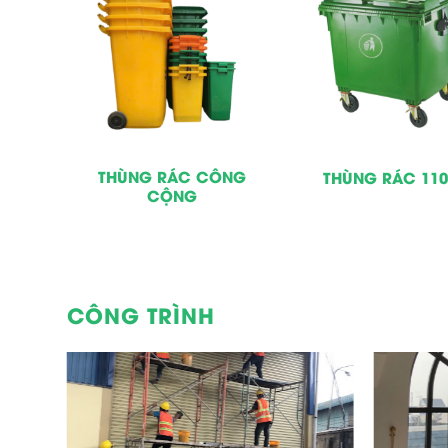
CHÂN
THÙNG RÁC CÔNG
THÙNG RÁC 1100
CỘNG
CÔNG TRÌNH