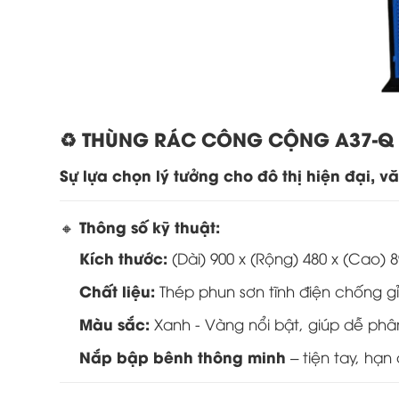
♻️ THÙNG RÁC CÔNG CỘNG A37-Q – 
Sự lựa chọn lý tưởng cho đô thị hiện đại, v
Thông số kỹ thuật:
🔸
Kích thước:
(Dài) 900 x (Rộng) 480 x (Cao)
Chất liệu:
Thép phun sơn tĩnh điện chống gỉ
Màu sắc:
Xanh - Vàng nổi bật, giúp dễ phân
Nắp bập bênh thông minh
– tiện tay, hạn 