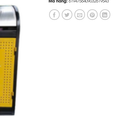
Mã hàng:
6194756409032619543