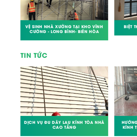
U LÊ
VỆ SINH NHÀ XƯỞNG TẠI KHO VĨNH
BIỆT
CƯỜNG - LONG BÌNH- BIÊN HÒA
TIN TỨC
RÙNG
DỊCH VỤ ĐU DÂY LAU KÍNH TÒA NHÀ
HƯỚNG
CAO TẦNG
KÍNH 