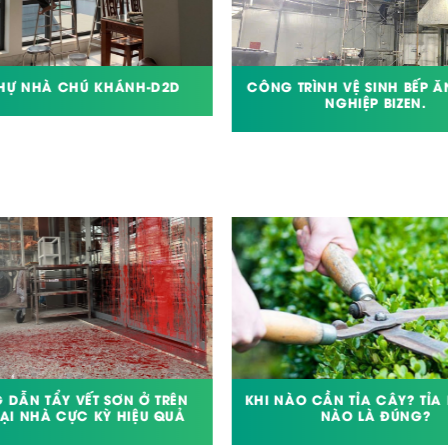
 THỰ NHÀ CHÚ KHÁNH-D2D
CÔNG TRÌNH VỆ SINH BẾP 
NGHIỆP BIZEN.
 DẪN TẨY VẾT SƠN Ở TRÊN
KHI NÀO CẦN TỈA CÂY? TỈA
TẠI NHÀ CỰC KỲ HIỆU QUẢ
NÀO LÀ ĐÚNG?