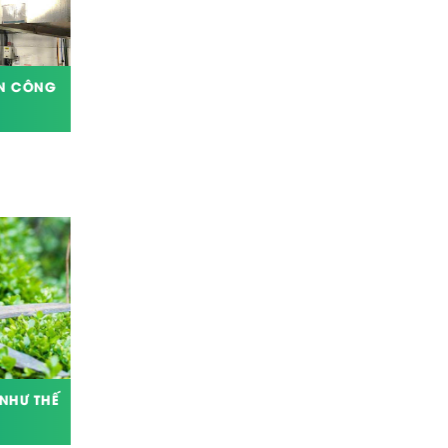
ĂN CÔNG
VỆ SINH NHÀ XƯỞNG SAU XÂY DỰNG
TẠI KCN LONG ĐỨC
 NHƯ THẾ
MẸO VẶT HAY GIA ĐÌNH: LÀM SẠCH
ĐỒ DÙNG TRONG NHÀ TRONG MỘT
NỐT NHẠC