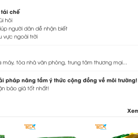
 tái chế
i hôi
iúp người dân dễ nhận biết
 vực ngoài trời
à máy, tòa nhà văn phòng, trung tâm thương mại...
iải pháp nâng tầm ý thức cộng đồng về môi trường!
n báo giá tốt nhất!
Xem