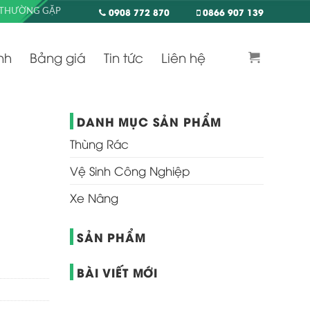
0908 772 870
0866 907 139
 THƯỜNG GẶP
nh
Bảng giá
Tin tức
Liên hệ
DANH MỤC SẢN PHẨM
Thùng Rác
Vệ Sinh Công Nghiệp
Xe Nâng
SẢN PHẨM
BÀI VIẾT MỚI