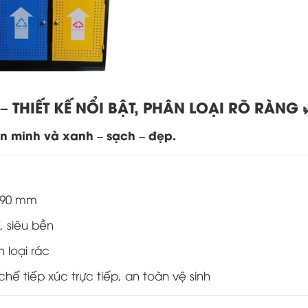
THIẾT KẾ NỔI BẬT, PHÂN LOẠI RÕ RÀNG 
ăn minh và xanh – sạch – đẹp.
 890 mm
, siêu bền
 loại rác
chế tiếp xúc trực tiếp, an toàn vệ sinh