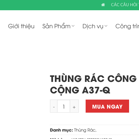
CÁC CÂU HỎI
Giới thiệu
Sản Phẩm
Dịch vụ
Công trì
THÙNG RÁC CÔNG
CỘNG A37-Q
Quantity
MUA NGAY
Danh mục:
Thùng Rác
,