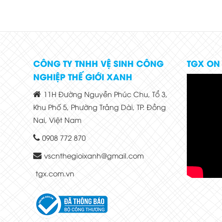
CÔNG TY TNHH VỆ SINH CÔNG
TGX ON
NGHIỆP THẾ GIỚI XANH
11H Đường Nguyễn Phúc Chu, Tổ 3,
Khu Phố 5, Phường Trảng Dài, TP. Đồng
Nai, Việt Nam
0908 772 870
vscnthegioixanh@gmail.com
tgx.com.vn