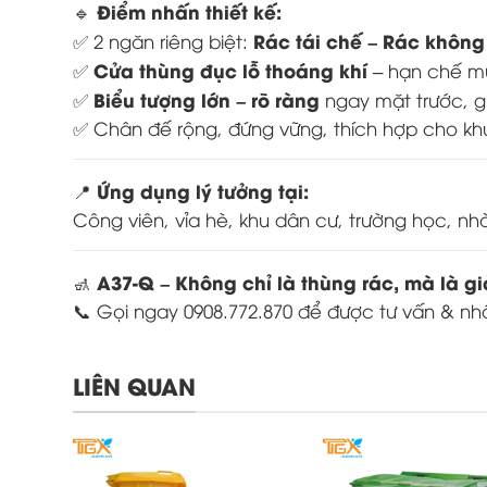
Điểm nhấn thiết kế:
🔹
Rác tái chế – Rác không
✅ 2 ngăn riêng biệt:
Cửa thùng đục lỗ thoáng khí
✅
– hạn chế mù
Biểu tượng lớn – rõ ràng
✅
ngay mặt trước, g
✅ Chân đế rộng, đứng vững, thích hợp cho khu
Ứng dụng lý tưởng tại:
📍
Công viên, vỉa hè, khu dân cư, trường học, nh
A37-Q – Không chỉ là thùng rác, mà là g
🚮
📞 Gọi ngay 0908.772.870 để được tư vấn & nhậ
LIÊN QUAN