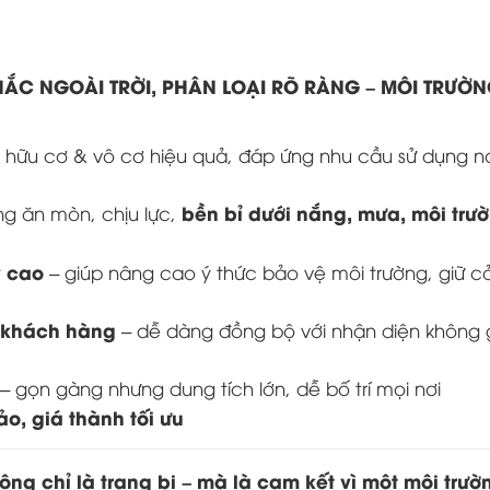
ẮC NGOÀI TRỜI, PHÂN LOẠI RÕ RÀNG – MÔI TRƯỜN
c hữu cơ & vô cơ hiệu quả, đáp ứng nhu cầu sử dụng n
bền bỉ dưới nắng, mưa, môi trư
g ăn mòn, chịu lực,
ỹ cao
– giúp nâng cao ý thức bảo vệ môi trường, giữ 
u khách hàng
– dễ dàng đồng bộ với nhận diện không 
– gọn gàng nhưng dung tích lớn, dễ bố trí mọi nơi
o, giá thành tối ưu
ng chỉ là trang bị – mà là cam kết vì một môi trườ