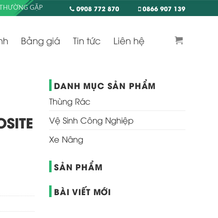
0908 772 870
0866 907 139
 THƯỜNG GẶP
nh
Bảng giá
Tin tức
Liên hệ
DANH MỤC SẢN PHẨM
Thùng Rác
SITE
Vệ Sinh Công Nghiệp
Xe Nâng
SẢN PHẨM
BÀI VIẾT MỚI