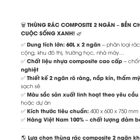
THÙNG RÁC COMPOSITE 2 NGĂN – BỀN CH
🗑️
CUỘC SỐNG XANH!
🌿
Dung tích lớn: 60L x 2 ngăn
✅
– phân loại rá
cộng, khu đô thị, trường học, nhà máy…
Chất liệu nhựa composite cao cấp
✅
– chốn
nghiệt
Thiết kế 2 ngăn rõ ràng, nắp kín, thẩm m
✅
sạch sẽ
Màu sắc sản xuất linh hoạt theo yêu cầ
✅
hoặc dự án
Kích thước tiêu chuẩn:
✅
400 x 600 x 750 mm 
Hàng Việt Nam 100% – chất lượng đảm bả
✅
Lựa chọn thùng rác composite 2 ngăn khô
🌎