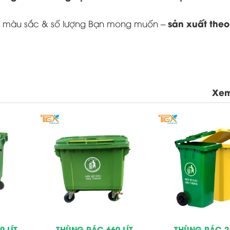
sản xuất theo
eo màu sắc & số lượng Bạn mong muốn –
Xem
 LÍT
THÙNG RÁC 660 LÍT
THÙNG RÁC 24