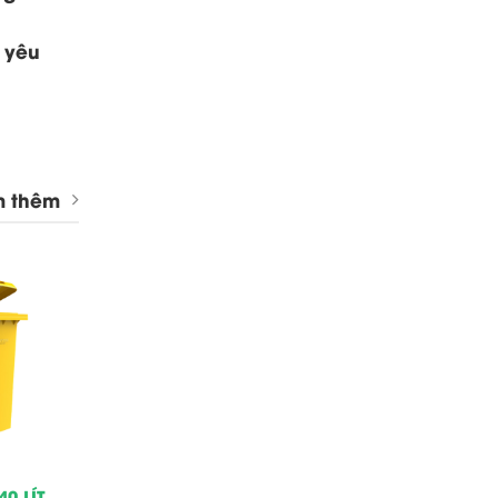
 yêu
 thêm
0 LÍT