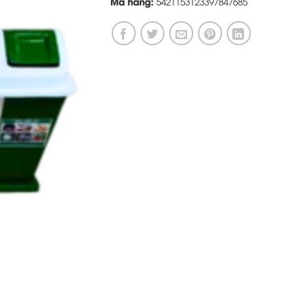
Mã hàng:
5421153123397847685