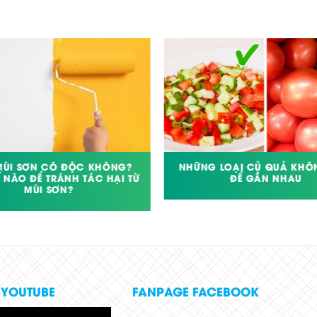
MÙI SƠN CÓ ĐỘC KHÔNG?
NHỮNG LOẠI CỦ QUẢ KHÔ
 NÀO ĐỂ TRÁNH TÁC HẠI TỪ
ĐỂ GẦN NHAU
MÙI SƠN?
 YOUTUBE
FANPAGE FACEBOOK