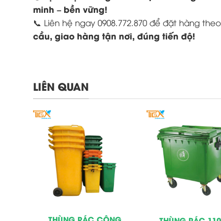
minh – bền vững!
📞 Liên hệ ngay 0908.772.870 để đặt hàng th
cầu, giao hàng tận nơi, đúng tiến độ!
LIÊN QUAN
CHÂN
THÙNG RÁC CÔNG
THÙNG RÁC 1100