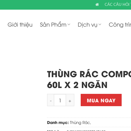
CÁC CÂU HỎI
Giới thiệu
Sản Phẩm
Dịch vụ
Công trì
THÙNG RÁC COMPO
60L X 2 NGĂN
Quantity
MUA NGAY
Danh mục:
Thùng Rác
,