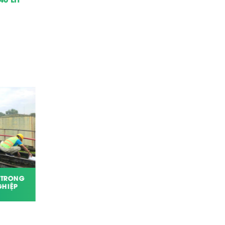
 TRONG
CƯA, CẮT TỈA CÀNH CÂY XANH TẠI
HIỆP
TỔNG CÔNG TY CÔNG NGHIỆP THỰC
PHẨM ĐỒNG NAI - DOFICO