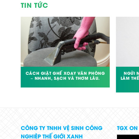
TIN TỨC
BỊ BỎ
CÁCH GIẶT GHẾ XOAY VĂN PHÒNG
NGỬI 
LÀM
– NHANH, SẠCH VÀ THƠM LÂU.
LÀM THẾ
CÔNG TY TNHH VỆ SINH CÔNG
TGX ON
NGHIỆP THẾ GIỚI XANH