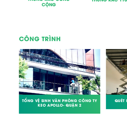
CỘNG
CÔNG TRÌNH
 DỰNG
TỔNG VỆ SINH VĂN PHÒNG CÔNG TY
QUÉT
TRẠCH
KEO APOLLO- QUẬN 2