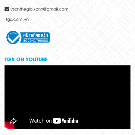
vscnthegioixanh@gmail.com
tgx.com.vn
TGX ON YOUTUBE