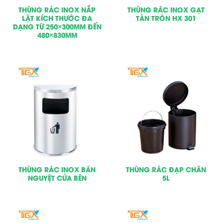
THÙNG RÁC INOX NẮP
THÙNG RÁC INOX GẠT
LẬT KÍCH THƯỚC ĐA
TÀN TRÒN HX 301
DẠNG TỪ 250×300MM ĐẾN
480×830MM
THÙNG RÁC INOX BÁN
THÙNG RÁC ĐẠP CHÂN
NGUYỆT CỬA BÊN
5L