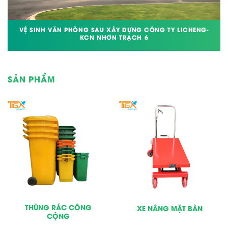
VỆ SINH VĂN PHÒNG SAU XÂY DỰNG CÔNG TY LICHENG-
KCN NHƠN TRẠCH 6
SẢN PHẨM
THÙNG RÁC CÔNG
XE NÂNG MẶT BÀN
CỘNG