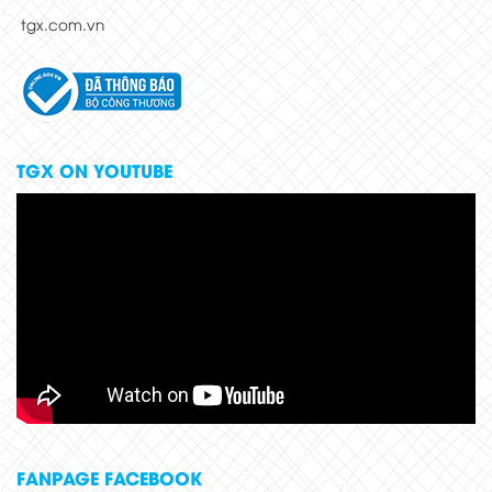
tgx.com.vn
TGX ON YOUTUBE
FANPAGE FACEBOOK