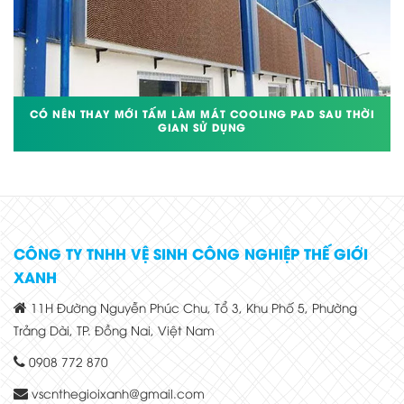
CÓ NÊN THAY MỚI TẤM LÀM MÁT COOLING PAD SAU THỜI
GIAN SỬ DỤNG
CÔNG TY TNHH VỆ SINH CÔNG NGHIỆP THẾ GIỚI
XANH
11H Đường Nguyễn Phúc Chu, Tổ 3, Khu Phố 5, Phường
Trảng Dài, TP. Đồng Nai, Việt Nam
0908 772 870
vscnthegioixanh@gmail.com