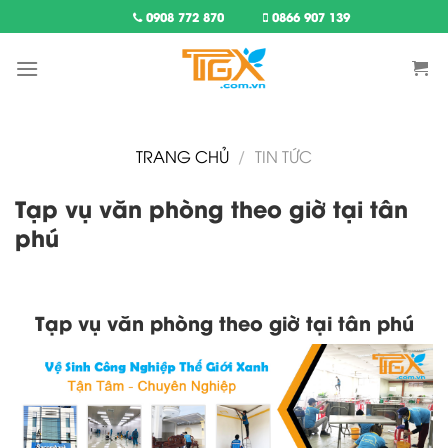
Skip
0908 772 870
0866 907 139
to
content
TRANG CHỦ
/
TIN TỨC
Tạp vụ văn phòng theo giờ tại tân
phú
Tạp vụ văn phòng theo giờ tại tân phú