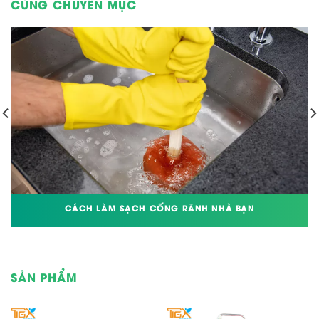
CÙNG CHUYÊN MỤC
CÁCH LÀM SẠCH CỐNG RÃNH NHÀ BẠN
SẢN PHẨM