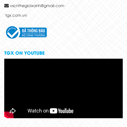
vscnthegioixanh@gmail.com
tgx.com.vn
TGX ON YOUTUBE