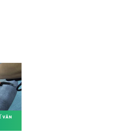
Ế VĂN
CÁCH TẨY VẾT Ố VÀNG TRÊN
TƯỜNG NHÀ TẮM NHANH CHÓNG,
HIỆU QUẢ