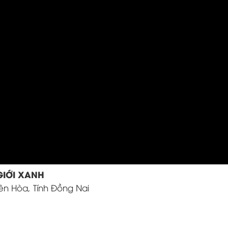
GIỚI XANH
iên Hòa, Tính Đồng Nai