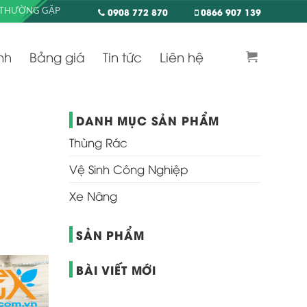
0908 772 870
0866 907 139
 THƯỜNG GẶP
nh
Bảng giá
Tin tức
Liên hệ
DANH MỤC SẢN PHẨM
Thùng Rác
Vệ Sinh Công Nghiệp
Xe Nâng
SẢN PHẨM
BÀI VIẾT MỚI