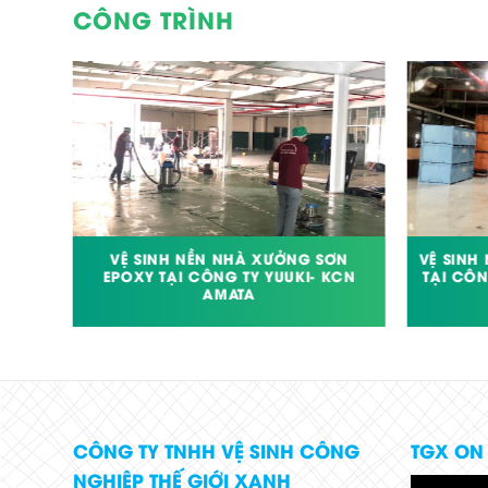
CÔNG TRÌNH
 TỈNH
VỆ SINH NỀN NHÀ XƯỞNG SƠN
VỆ SINH
EPOXY TẠI CÔNG TY YUUKI- KCN
TẠI CÔN
AMATA
CÔNG TY TNHH VỆ SINH CÔNG
TGX ON
NGHIỆP THẾ GIỚI XANH