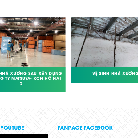
 NHÀ XƯỞNG SAU XÂY DỰNG
VỆ SINH NHÀ XƯỞN
G TY MATSUYA- KCN HỐ NAI
3
 YOUTUBE
FANPAGE FACEBOOK