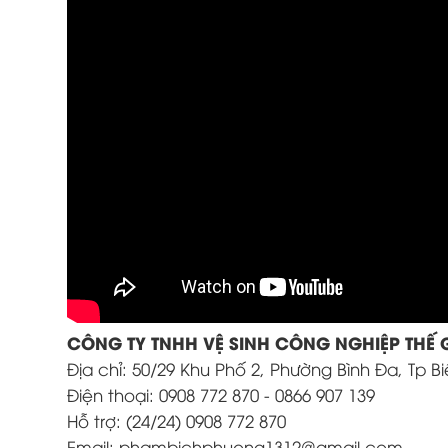
CÔNG TY TNHH VỆ SINH CÔNG NGHIỆP THẾ 
Địa chỉ: 50/29 Khu Phố 2, Phường Bình Đa, Tp B
Điện thoại: 0908 772 870 - 0866 907 139
Hỗ trợ: (24/24) 0908 772 870
Email: phambichphuong1312@gmail.com