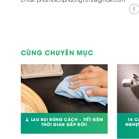
CÙNG CHUYÊN MỤC
ANG
🧹 LAU BỤI ĐÚNG CÁCH – TIẾT KIỆM
14 C
THỜI GIAN GẤP ĐÔI!
NGHẸT