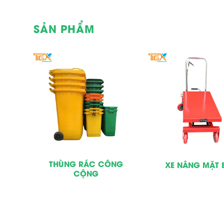
SẢN PHẨM
LOẠI
THÙNG RÁC CÔNG
XE NÂNG MẶT 
CỘNG