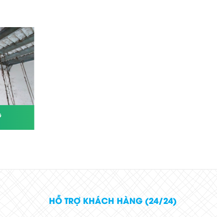
G
VỆ SINH NHÀ XƯỞNG TẠI ĐỒNG NAI
HỖ TRỢ KHÁCH HÀNG (24/24)