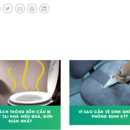
ÁCH THÔNG BỒN CẦU BỊ
VÌ SAO CẦN VỆ SINH GH
 TẠI NHÀ HIỆU QUẢ, ĐƠN
PHÒNG ĐỊNH KỲ?
GIẢN NHẤT