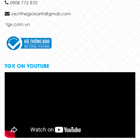
0908 772 870
vscnthegioixanh@gmail.com
tgx.com.vn
TGX ON YOUTUBE