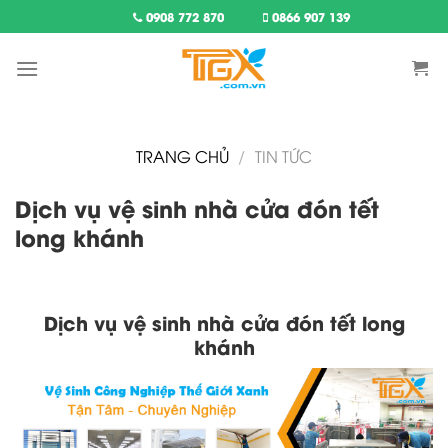
Skip
0908 772 870
0866 907 139
to
content
TRANG CHỦ
/
TIN TỨC
Dịch vụ vệ sinh nhà cửa đón tết
long khánh
Dịch vụ vệ sinh nhà cửa đón tết long
khánh