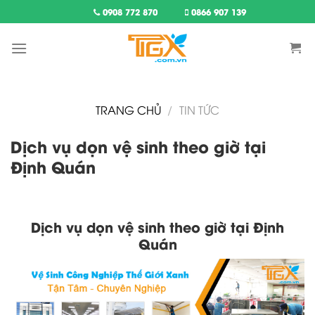
Skip
0908 772 870
0866 907 139
to
content
TRANG CHỦ
/
TIN TỨC
Dịch vụ dọn vệ sinh theo giờ tại
Định Quán
Dịch vụ dọn vệ sinh theo giờ tại Định
Quán