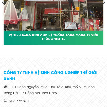
VỆ SINH BẢNG HIỆU CHO HỆ THỐNG TỔNG CÔNG TY VIỄN
THÔNG VIETTEL
CÔNG TY TNHH VỆ SINH CÔNG NGHIỆP THẾ GIỚI
XANH
11H Đường Nguyễn Phúc Chu, Tổ 3, Khu Phố 5, Phường
Trảng Dài, TP. Đồng Nai, Việt Nam
0908 772 870