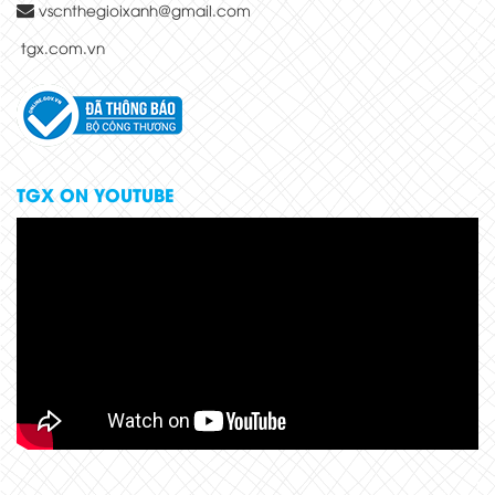
vscnthegioixanh@gmail.com
tgx.com.vn
TGX ON YOUTUBE