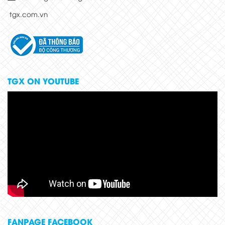
tgx.com.vn
TGX ON YOUTUBE
FANPAGE FACEBOOK