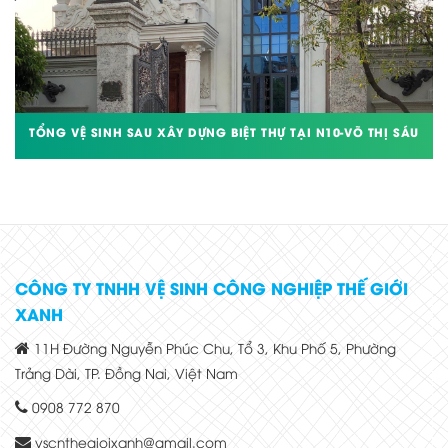
TỔNG VỆ SINH SAU XÂY DỰNG BIỆT THỰ TẠI N10-VÕ THỊ SÁU
CÔNG TY TNHH VỆ SINH CÔNG NGHIỆP THẾ GIỚI
XANH
11H Đường Nguyễn Phúc Chu, Tổ 3, Khu Phố 5, Phường
Trảng Dài, TP. Đồng Nai, Việt Nam
0908 772 870
vscnthegioixanh@gmail.com