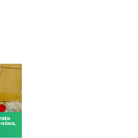
TRÊN
MẸO KHỬ MÙI HÔI VĂN PHÒNG LÀM
CHÓNG,
VIỆC