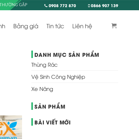
0908 772 870
0866 907 139
 THƯỜNG GẶP
nh
Bảng giá
Tin tức
Liên hệ
DANH MỤC SẢN PHẨM
Thùng Rác
Vệ Sinh Công Nghiệp
Xe Nâng
SẢN PHẨM
BÀI VIẾT MỚI