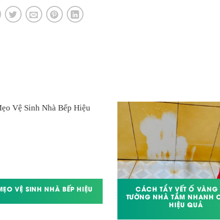
MẸO VỆ SINH NHÀ BẾP HIỆU
CÁCH TẨY VẾT Ố VÀNG 
TƯỜNG NHÀ TẮM NHANH 
HIỆU QUẢ