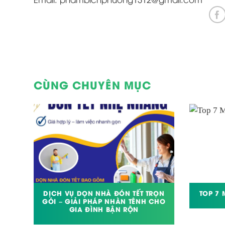
CÙNG CHUYÊN MỤC
ỆU
DỊCH VỤ DỌN NHÀ ĐÓN TẾT TRỌN
TOP 7 
GÓI – GIẢI PHÁP NHÀN TÊNH CHO
GIA ĐÌNH BẬN RỘN