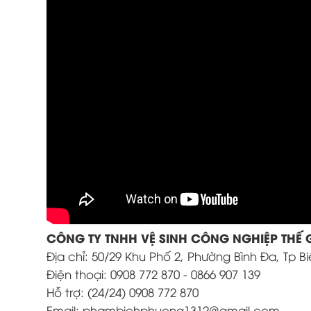
CÔNG TY TNHH VỆ SINH CÔNG NGHIỆP THẾ 
Địa chỉ: 50/29 Khu Phố 2, Phường Bình Đa, Tp B
Điện thoại: 0908 772 870 - 0866 907 139
Hỗ trợ: (24/24) 0908 772 870
Email: phambichphuong1312@gmail.com