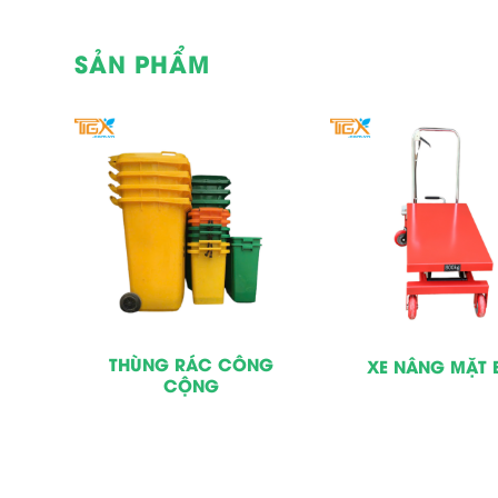
SẢN PHẨM
LOẠI
THÙNG RÁC CÔNG
XE NÂNG MẶT 
CỘNG