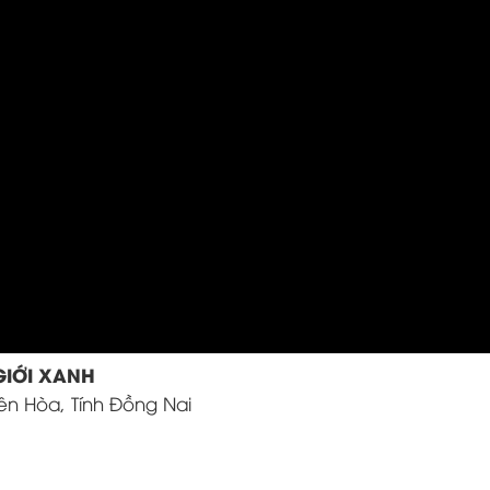
GIỚI XANH
iên Hòa, Tính Đồng Nai