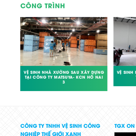
CÔNG TRÌNH
VỆ SINH NHÀ XƯỞNG SAU XÂY DỰNG
VỆ SINH
TẠI CÔNG TY MATSUYA- KCN HỐ NAI
3
CÔNG TY TNHH VỆ SINH CÔNG
TGX ON
NGHIỆP THẾ GIỚI XANH