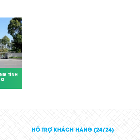
NG TỈNH
CÔNG TRÌNH VỆ SINH BẾP ĂN CÔNG
ẠO
NGHIỆP BIZEN.
HỖ TRỢ KHÁCH HÀNG (24/24)