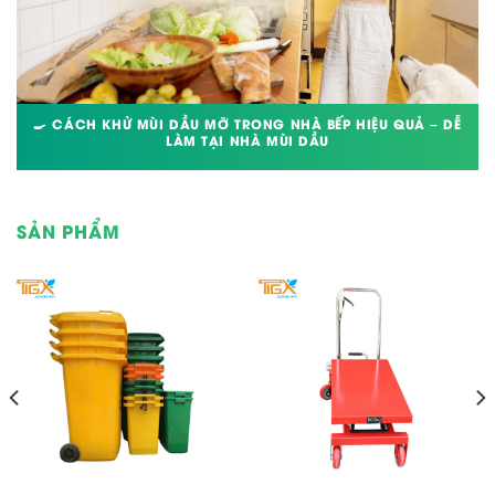
🍳 CÁCH KHỬ MÙI DẦU MỠ TRONG NHÀ BẾP HIỆU QUẢ – DỄ
LÀM TẠI NHÀ MÙI DẦU
SẢN PHẨM