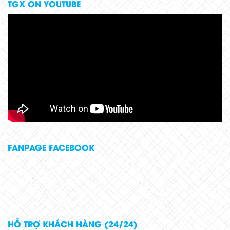
TGX ON YOUTUBE
FANPAGE FACEBOOK
HỖ TRỢ KHÁCH HÀNG (24/24)