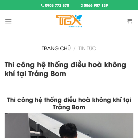
Skip
0908 772 870
0866 907 139
to
content
TRANG CHỦ
/
TIN TỨC
Thi công hệ thống điều hoà không
khí tại Trảng Bom
Thi công hệ thống điều hoà không khí tại
Trảng Bom