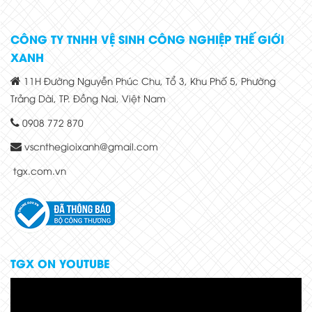
CÔNG TY TNHH VỆ SINH CÔNG NGHIỆP THẾ GIỚI
XANH
11H Đường Nguyễn Phúc Chu, Tổ 3, Khu Phố 5, Phường
Trảng Dài, TP. Đồng Nai, Việt Nam
0908 772 870
vscnthegioixanh@gmail.com
tgx.com.vn
TGX ON YOUTUBE