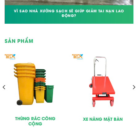
VÌ SAO NHÀ XƯỞNG SẠCH SẼ GIÚP GIẢM TAI NẠN LAO
ĐỘNG?
SẢN PHẨM
THÙNG RÁC CÔNG
XE NÂNG MẶT BÀN
CỘNG