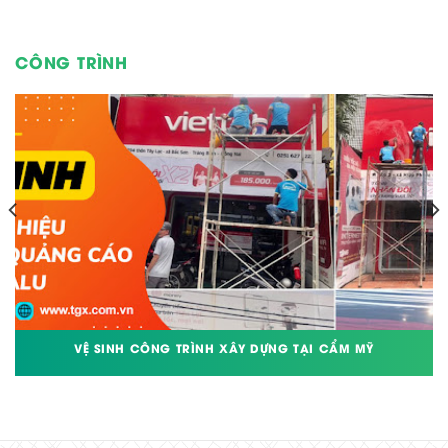
CÔNG TRÌNH
VỆ SINH CÔNG TRÌNH XÂY DỰNG TẠI CẨM MỸ