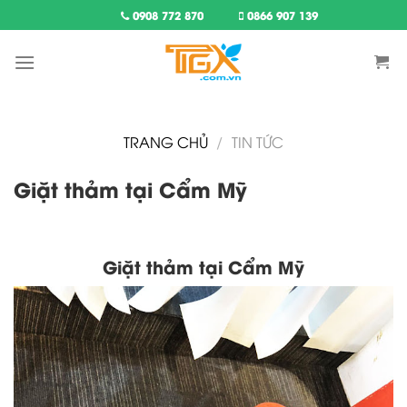
Skip
0908 772 870
0866 907 139
to
content
TRANG CHỦ
/
TIN TỨC
Giặt thảm tại Cẩm Mỹ
Giặt thảm tại Cẩm Mỹ