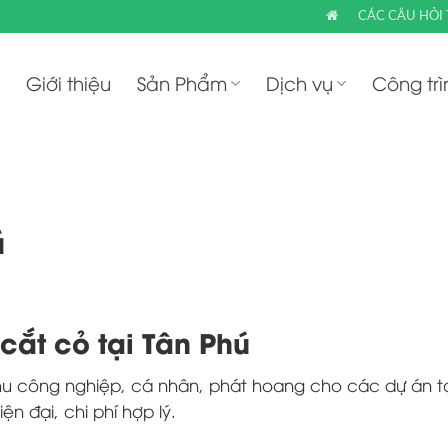
CÁC CÂU HỎI
Giới thiệu
Sản Phẩm
Dịch vụ
Công trì
ú
cắt cỏ tại Tân Phú
hu công nghiệp, cá nhân, phát hoang cho các dự án t
n đại, chi phí hợp lý.