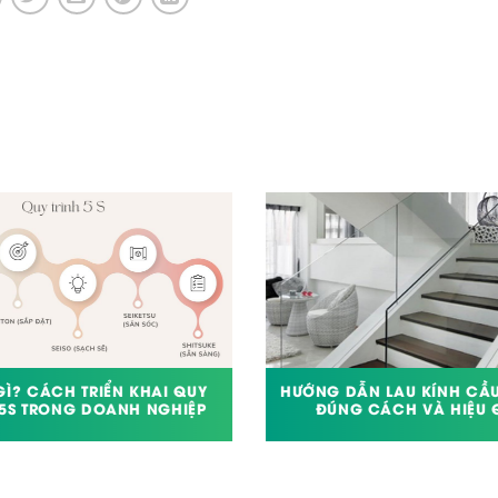
 GÌ? CÁCH TRIỂN KHAI QUY
HƯỚNG DẪN LAU KÍNH CẦ
 5S TRONG DOANH NGHIỆP
ĐÚNG CÁCH VÀ HIỆU 