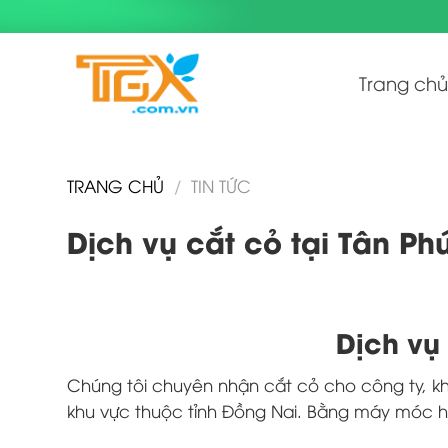
Skip
to
content
Trang chủ
TRANG CHỦ
/
TIN TỨC
Dịch vụ cắt cỏ tại Tân Ph
Dịch vụ 
Chúng tôi chuyên nhận cắt cỏ cho công ty, k
khu vực thuộc tỉnh Đồng Nai. Bằng máy móc hiệ