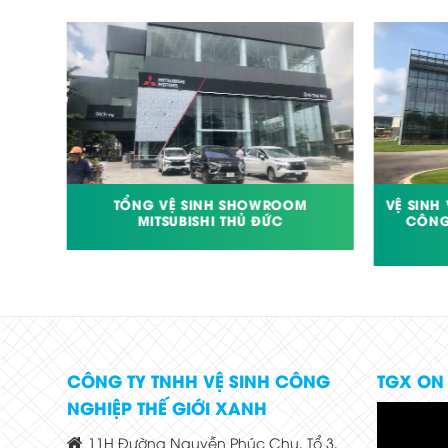
NHÀ
TỔNG VỆ SINH SHOWROOM
VỆ SINH
MITSUBISHI THỦ ĐỨC
CÔNG
CÔNG TY TNHH VỆ SINH CÔNG
TGX ON
NGHIỆP THẾ GIỚI XANH
11H Đường Nguyễn Phúc Chu, Tổ 3,