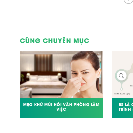
CÙNG CHUYÊN MỤC
UẦN
MẸO KHỬ MÙI HÔI VĂN PHÒNG LÀM
5S LÀ
ĐƠN
VIỆC
TRÌNH