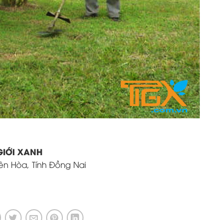
GIỚI XANH
iên Hòa, Tính Đồng Nai