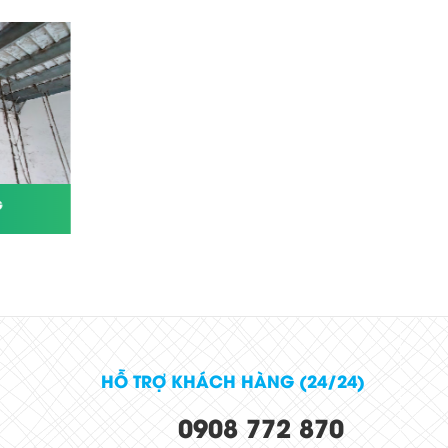
G
VỆ SINH NHÀ XƯỞNG TẠI KHO VĨNH
CƯỜNG - LONG BÌNH- BIÊN HÒA
HỖ TRỢ KHÁCH HÀNG (24/24)
0908 772 870