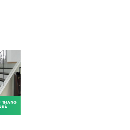
U THANG
NHÀ VỆ SINH NÊN ĐẶT Ở ĐÂU ĐỂ
QUẢ
THU HÚT TÀI LỘC?