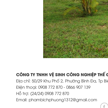
CÔNG TY TNHH VỆ SINH CÔNG NGHIỆP THẾ 
Địa chỉ: 50/29 Khu Phố 2, Phường Bình Đa, Tp B
Điện thoại: 0908 772 870 - 0866 907 139
Hỗ trợ: (24/24) 0908 772 870
Email: phambichphuong1312@gmail.com