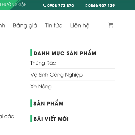
0908 772 870
0866 907 139
 THƯỜNG GẶP
nh
Bảng giá
Tin tức
Liên hệ
DANH MỤC SẢN PHẨM
Thùng Rác
Vệ Sinh Công Nghiệp
Xe Nâng
SẢN PHẨM
ại các
BÀI VIẾT MỚI