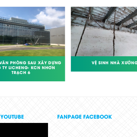
 VĂN PHÒNG SAU XÂY DỰNG
VỆ SINH NHÀ XƯỞN
 TY LICHENG- KCN NHƠN
TRẠCH 6
 YOUTUBE
FANPAGE FACEBOOK