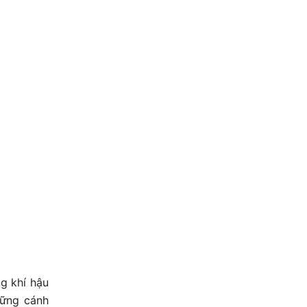
g khí hậu
hững cánh