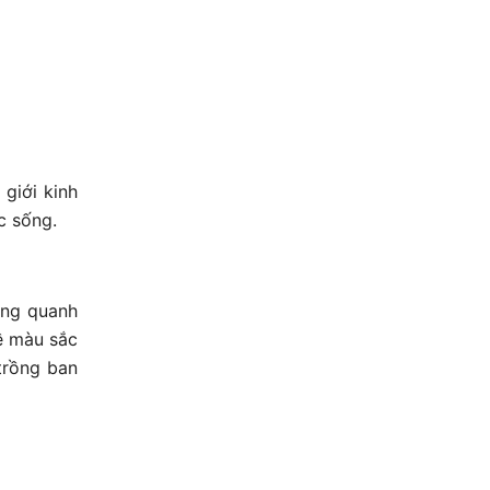
giới kinh
c sống.
ung quanh
ề màu sắc
trồng ban