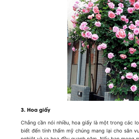
3. Hoa giấy
Chẳng cần nói nhiều, hoa giấy là một trong các 
biết đến tính thẩm mỹ chúng mang lại cho sân vư
nghiệt và ra hoa đều quanh năm. Nếu bạn mong m