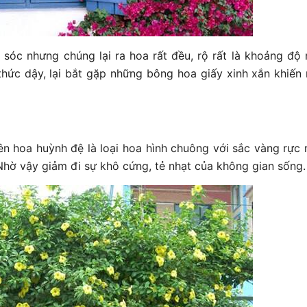
 sóc nhưng chúng lại ra hoa rất đều, rộ rất là khoảng độ
thức dậy, lại bắt gặp những bông hoa giấy xinh xắn khiến
n hoa huỳnh đệ là loại hoa hình chuông với sắc vàng rực r
 Nhờ vậy giảm đi sự khô cứng, tẻ nhạt của không gian sống