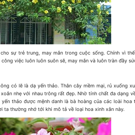
ho sự trẻ trung, may mắn trong cuộc sống. Chính vì thế 
ông việc luôn luôn suôn sẽ, may mắn và luôn tràn đầy sứ
 công có lẽ là dạ yến thảo. Thân cây mềm mại, rủ xuống x
xoắn nhẹ với nhau trông rất đẹp. Nhờ tính chất đa dạng v
dạ yến thảo được mệnh danh là bà hoàng của các loài hoa 
i ta thường nhớ tới khi mô tả về loại hoa xinh xắn này.