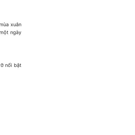
 mùa xuân
 một ngày
ỡ nổi bật
.