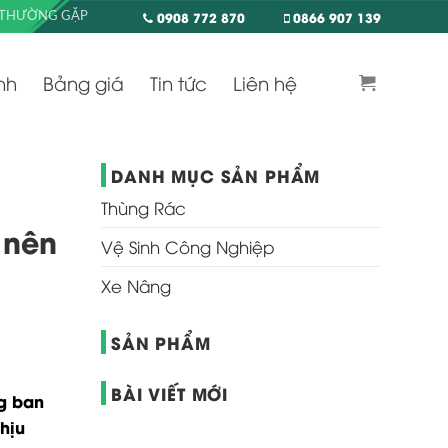
0908 772 870
0866 907 139
 THƯỜNG GẶP
nh
Bảng giá
Tin tức
Liên hệ
DANH MỤC SẢN PHẨM
Thùng Rác
 nên
Vệ Sinh Công Nghiệp
Xe Nâng
SẢN PHẨM
BÀI VIẾT MỚI
ng ban
hịu