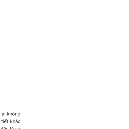
 ai không
tiết khắc
đây là sự