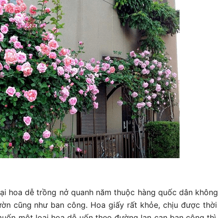
loại hoa dễ trồng nở quanh năm thuộc hàng quốc dân không
ờn cũng như ban công. Hoa giấy rất khỏe, chịu được thời 
uốn một loại hoa dễ uốn theo đường lan can ban công thì 