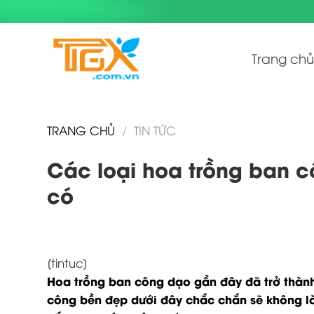
Skip
to
content
Trang chủ
TRANG CHỦ
/
TIN TỨC
Các loại hoa trồng ban c
có
[tintuc]
Hoa trồng ban công dạo gần đây đã trở thành
công bền đẹp dưới đây chắc chắn sẽ không l