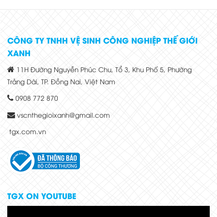
CÔNG TY TNHH VỆ SINH CÔNG NGHIỆP THẾ GIỚI
XANH
11H Đường Nguyễn Phúc Chu, Tổ 3, Khu Phố 5, Phường
Trảng Dài, TP. Đồng Nai, Việt Nam
0908 772 870
vscnthegioixanh@gmail.com
tgx.com.vn
TGX ON YOUTUBE