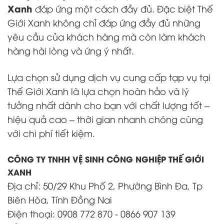
Xanh
đáp ứng một cách đầy đủ. Đặc biệt Thế
Giới Xanh không chỉ đáp ứng đầy đủ những
yêu cầu của khách hàng mà còn làm khách
hàng hài lòng và ứng ý nhất.
Lựa chọn sử dụng dịch vụ cung cấp tạp vụ tại
Thế Giới Xanh là lựa chọn hoàn hảo và lý
tưởng nhất dành cho bạn với chất lượng tốt –
hiệu quả cao – thời gian nhanh chóng cùng
với chi phí tiết kiệm.
CÔNG TY TNHH VỆ SINH CÔNG NGHIỆP THẾ GIỚI
XANH
Địa chỉ: 50/29 Khu Phố 2, Phường Bình Đa, Tp
Biên Hòa, Tính Đồng Nai
Điện thoại: 0908 772 870 - 0866 907 139