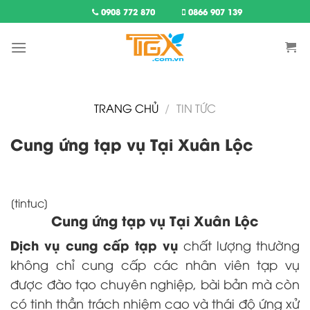
Skip
0908 772 870
0866 907 139
to
content
TRANG CHỦ
/
TIN TỨC
Cung ứng tạp vụ Tại Xuân Lộc
[tintuc]
Cung ứng tạp vụ Tại Xuân Lộc
Dịch vụ cung cấp tạp vụ
chất lượng thường
không chỉ cung cấp các nhân viên tạp vụ
được đào tạo chuyên nghiệp, bài bản mà còn
có tinh thần trách nhiệm cao và thái độ ứng xử