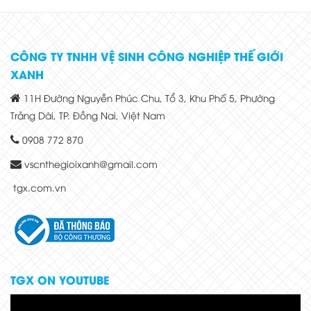
CÔNG TY TNHH VỆ SINH CÔNG NGHIỆP THẾ GIỚI
XANH
11H Đường Nguyễn Phúc Chu, Tổ 3, Khu Phố 5, Phường
Trảng Dài, TP. Đồng Nai, Việt Nam
0908 772 870
vscnthegioixanh@gmail.com
tgx.com.vn
TGX ON YOUTUBE