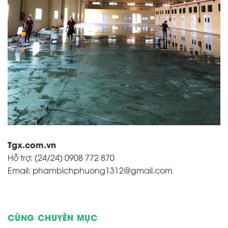
Tgx.com.vn
Hỗ trợ: (24/24) 0908 772 870
Email: phambichphuong1312@gmail.com
CÙNG CHUYÊN MỤC