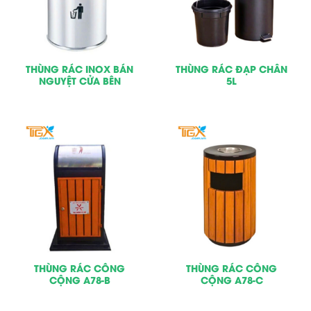
THÙNG RÁC INOX BÁN
THÙNG RÁC ĐẠP CHÂN
NGUYỆT CỬA BÊN
5L
THÙNG RÁC CÔNG
THÙNG RÁC CÔNG
CỘNG A78-B
CỘNG A78-C