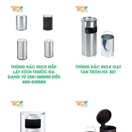
THÙNG RÁC INOX NẮP
THÙNG RÁC INOX GẠT
LẬT KÍCH THƯỚC ĐA
TÀN TRÒN HX 301
DẠNG TỪ 250×300MM ĐẾN
480×830MM